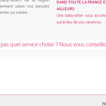
baby-sitters de la région
DANS TOUTE LA FRANCE E
viennent selon vos besoins
AILLEURS
urnée ou soirée.
Une baby-sitter vous acco
sur le lieu de vos vacances.
as quel service choisir ? Nous vous conseillon
N