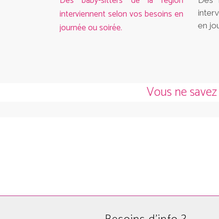
Des baby-sitters de la région
Des 
interviennent selon vos besoins en
inter
en jo
journée ou soirée.
Vous ne savez p