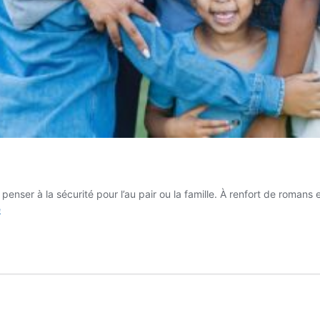
ns penser à la sécurité pour l’au pair ou la famille. À renfort de roma
La
e
sécurité
du
séjour
au
pair